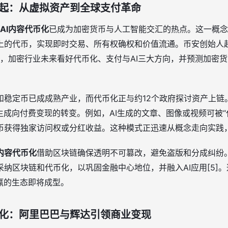
兴起：从虚拟资产到全球支付革命
AI内容代币化
已成为加密货币与人工智能交汇的热点。这一概念
上的代币，实现即时交易、所有权确权和价值流通。币安创始人
出，加密行业未来看好代币化、支付与AI三大方向，并预测加密货
和稳定币已成成熟产业，而代币化正与约12个政府探讨资产上链
生成向付费变现的转变。例如，AI生成的文章、图像或视频可被“代
币获得独家访问权或分红收益。这种模式正迅速从概念走向实践
I内容代币化
借助区块链确保透明不可篡改，避免盗版和分成纠纷
纳区块链和代币化，以巩固金融中心地位，并融入AI应用[5]
赢的生态即将成型。
币化：阿里巴巴与辉达引领商业变现