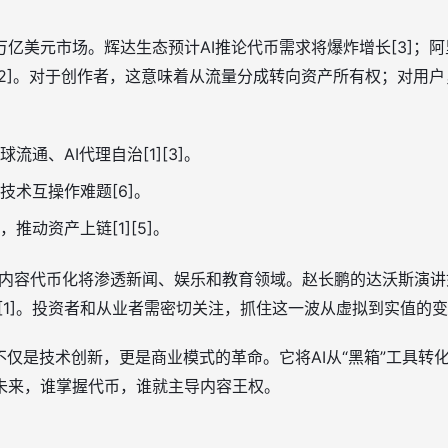
亿美元市场。辉达生态预计AI推论代币需求将爆炸增长[3]；阿
[2]。对于创作者，这意味着从流量分成转向资产所有权；对用
流通、AI代理自治[1][3]。
技术互操作难题[6]。
推动资产上链[1][5]。
AI内容代币化将渗透新闻、娱乐和教育领域。赵长鹏的达沃斯演
元[1]。投资者和从业者需密切关注，抓住这一波从虚拟到实值的
不仅是技术创新，更是商业模式的革命。它将AI从“黑箱”工具转
未来，谁掌握代币，谁就主导内容王权。