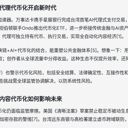
I代理代币化开启新时代
加速器。万事达卡携手星展银行完成台湾首笔AI代理式支付交易，
坦伯顿联手Ondo推出代币化ETF，进一步桥接传统金融与AI资
，代理可独立持有代币、执行交易，实现全自动化内容经济[1]。
链+AI+代币化的结合，能重塑公共金融体系[5]。想象一下：
取；创作者从全球流量中分得收益。这种生态不仅提升效率，还
F）也警示代币化风险，包括安全结算、法律确定性、互操作性和
这些挑战需全球监管协调解决，以防系统性风险。
I内容代币化如何影响未来
币化仍面临监管摩擦。美国《清晰法案》草案禁止稳定币被动生息，冲
行业对加密存款的警惕[7]。台湾远东商银与高检署建立虚币跨域联