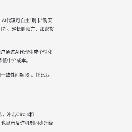
AI代理可自主“刷卡”购买
产[7]。赵长鹏预言，加密货
用户通过AI代理生成个性化
降低中介成本。
一致性问题[6]。托比亚
击Circle和
防，也显示反诈机制同步升级