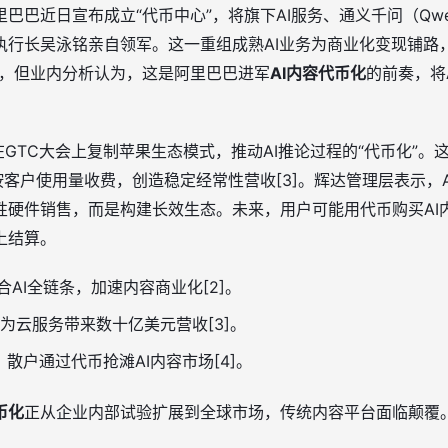
巴巴近日宣布成立“代币中心”，将旗下AI服务、通义千问（Qw
行长吴泳铭亲自领军。这一重组成熟AI业务为商业化变现铺路，
币，但业内分析认为，这是阿里巴巴进军
AI内容代币化
的前奏，将
在GTC大会上复制苹果生态模式，推动AI推论过程的“代币化”。
按客户使用量收费，创造稳定经常性营收[3]。辉达管理层表示，
性硬件销售，而是构建长效生态。未来，用户可能用代币购买AI
上结算。
合AI全链条，加速内容商业化[2]。
为云服务带来数十亿美元营收[3]。
，散户通过代币抢滩AI内容市场[4]。
币化
正从企业内部试验扩展到全球市场，传统内容平台面临颠覆