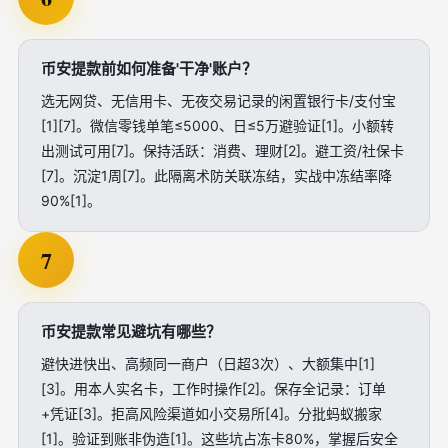
币安提款前如何准备'干净'账户？
选无网贷、无信用卡、无夜交易记录的闲置银行卡/支付宝
[1][7]。微信零钱单笔≤5000、日≤5万避验证[1]。小额转
出测试可用[7]。保持活跃：消费、理财[2]。避工资/社保卡
[7]。沉淀1周[7]。此隔离术防关联冻结，实战中冻结率降
90%[1]。
7
币安提款常见避坑有哪些？
避快进快出、高频同一商户（日超3次）、大额集中[1]
[3]。用本人实名卡，工作时操作[2]。保存全记录：订单
+凭证[3]。拒高风险渠道如小交易所[4]。分批蚂蚁搬家
[1]。验证到账非伪造[1]。这些坑占冻卡80%，掌握后安全