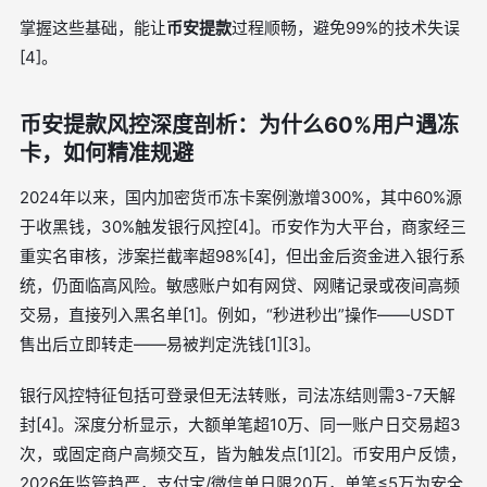
掌握这些基础，能让
币安提款
过程顺畅，避免99%的技术失误
[4]。
币安提款风控深度剖析：为什么60%用户遇冻
卡，如何精准规避
2024年以来，国内加密货币冻卡案例激增300%，其中60%源
于收黑钱，30%触发银行风控[4]。币安作为大平台，商家经三
重实名审核，涉案拦截率超98%[4]，但出金后资金进入银行系
统，仍面临高风险。敏感账户如有网贷、网赌记录或夜间高频
交易，直接列入黑名单[1]。例如，“秒进秒出”操作——USDT
售出后立即转走——易被判定洗钱[1][3]。
银行风控特征包括可登录但无法转账，司法冻结则需3-7天解
封[4]。深度分析显示，大额单笔超10万、同一账户日交易超3
次，或固定商户高频交互，皆为触发点[1][2]。币安用户反馈，
2026年监管趋严，支付宝/微信单日限20万，单笔≤5万为安全