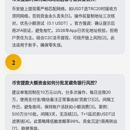
币安链上提现需严格匹配网络，如USDT选TRC20时接收方
须同网络，否则资金永久丢失[5]。操作前复制地址三次核
对，优先小额测试（0.1 USDT）。官方强调：确认提示后
用2FA验证，避免匆忙。2026年App已优化地址校验，但用
户责任为主。结合C2C法币提现，可绕开链上风险[2]。此
法适用于新手，确保零失误。
2
币安提款大额资金如何分批发避免银行风控？
建议单笔控制在10万元以内，分多次操作，每日总限20
万，使用支付宝/微信备注正常事由如'货款'[1][2]。间隔工
作日，避免夜间，保持账户活跃如小额消费[3]。案例：
500万分10批，间隔3天，无冻结[2]。T+1延迟卖USDT过
滤黑钱[4]。此策略降低触发概率99%，资金沉淀1周再转出
[7]，稳健落袋。