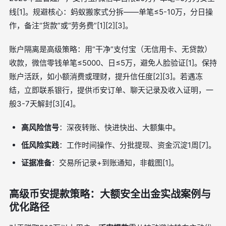
线[1]。规避核心：蚂蚁搬家式分拆——单笔≤5-10万，分日操
作，备注“货款”或“劳务费”[1][2][3]。
账户隔离是高级策略：用“干净”支付宝（无信用卡、无贷款）
收款，微信零钱单笔≤5000、日≤5万，避免人脸验证[1]。保持
账户活跃，如小额消费或理财，提升信任度[2][3]。若遇冻
结，立即联系银行，提供币安订单、聊天记录及收入证明，一
般3-7天解封[3][4]。
高风险信号
：深夜转账、快进快出、大额集中。
低风险实践
：工作时间操作、分批提现、资金沉淀1周[7]。
证据准备
：交易所记录+到账通知，非截图[1]。
高级币安提款策略：大额安全出金实战案例与
优化路径