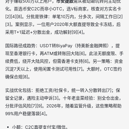
对于赚取500万以上用户，
币安提款
需从被动避坑转向主动优
化。首选币安C2C而非小OTC，选V标商家，核查对方实名卡
[2][4][8]。分批是铁律：单笔10万内，分多次，间隔工作日[2]
[3]。案例显示，一位用户2020年大额直提导致全卡冻结，后
采用T+1延迟+分散出金，成功解封[9][4]。
国际路径成趋势：USDT转BiyaPay（持美新金融牌照），提
现至香港银行卡，再ATM或转账回大陆[6]。此法无额度限、手
续费低，绕开大陆风控，但需香港卡支持[6]。另一策略：资金
沉淀7天以上，使用闲置卡测试可用性[7]。大额时，OTC签约
确保合规[8]。
实战优化包括：拒绝工资/社保卡，统一转入分散转出[7]；保
留全记录，遇险主动申诉[3]。十年老韭菜经验：别全仓出金，
分批评估风险[7][9]。2026年，随着监管升级，这些策略帮助
99%用户稳健落袋[4]。
小额：C2C直提支付宝/微信。