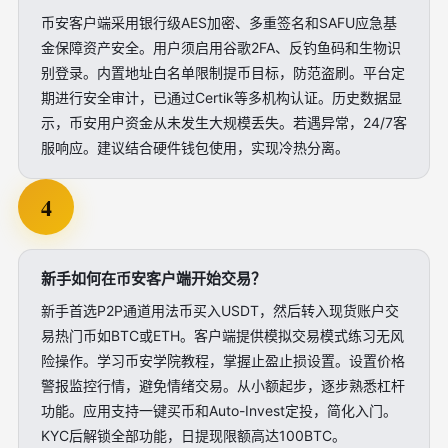
币安客户端采用银行级AES加密、多重签名和SAFU应急基
金保障资产安全。用户须启用谷歌2FA、反钓鱼码和生物识
别登录。内置地址白名单限制提币目标，防范盗刷。平台定
期进行安全审计，已通过Certik等多机构认证。历史数据显
示，币安用户资金从未发生大规模丢失。若遇异常，24/7客
服响应。建议结合硬件钱包使用，实现冷热分离。
4
新手如何在币安客户端开始交易？
新手首选P2P通道用法币买入USDT，然后转入现货账户交
易热门币如BTC或ETH。客户端提供模拟交易模式练习无风
险操作。学习币安学院教程，掌握止盈止损设置。设置价格
警报监控行情，避免情绪交易。从小额起步，逐步熟悉杠杆
功能。应用支持一键买币和Auto-Invest定投，简化入门。
KYC后解锁全部功能，日提现限额高达100BTC。