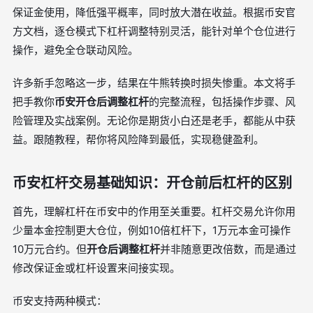
保证金使用，降低强平概率，同时放大潜在收益。根据币安官
方文档，逐仓模式下杠杆调整特别灵活，能针对单个仓位进行
操作，避免全仓联动风险。
许多新手忽略这一步，结果在牛熊转换时损失惨重。本文将手
把手教你
币安开仓后调整杠杆
的完整流程，包括操作步骤、风
险管理及实战案例。无论你是期货小白还是老手，都能从中获
益。跟随教程，帮你将风险降到最低，实现稳健盈利。
币安杠杆交易基础知识：开仓前后杠杆的区别
首先，理解杠杆在币安中的作用至关重要。杠杆交易允许你用
少量本金控制更大仓位，例如10倍杠杆下，1万元本金可操作
10万元合约。但
开仓后调整杠杆
并非随意更改倍数，而是通过
修改保证金或杠杆设置来间接实现。
币安支持两种模式：