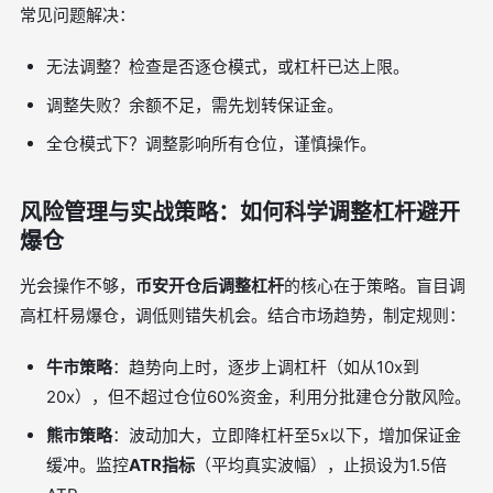
常见问题解决：
无法调整？检查是否逐仓模式，或杠杆已达上限。
调整失败？余额不足，需先划转保证金。
全仓模式下？调整影响所有仓位，谨慎操作。
风险管理与实战策略：如何科学调整杠杆避开
爆仓
光会操作不够，
币安开仓后调整杠杆
的核心在于策略。盲目调
高杠杆易爆仓，调低则错失机会。结合市场趋势，制定规则：
牛市策略
：趋势向上时，逐步上调杠杆（如从10x到
20x），但不超过仓位60%资金，利用分批建仓分散风险。
熊市策略
：波动加大，立即降杠杆至5x以下，增加保证金
缓冲。监控
ATR指标
（平均真实波幅），止损设为1.5倍