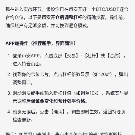
现在进入实战环节。假设你已在币安开好一个BTC/USDT逐仓
合约仓位，以下是
币安开仓后调整杠杆
的精确步骤。操作前，
确保账户有足够余额，并切换到逐仓模式。
APP端操作（推荐新手，界面简洁）
登录币安APP，点击底部【交易】-【杠杆】或【合约】，
进入持仓页面。
找到你的仓位卡片，点击杠杆倍数显示（如“20x”），弹出
调整窗口。
滑动滑块或手动输入新杠杆值（如调至10x），系统实时显
示调整后
保证金变化
和
预计强平价格
。
预览无误后，点击【确认】。调整即时生效，返回持仓页
检查更新。
提示：如果窗口未弹出，先点击仓位旁的“编辑”或笔形图标，