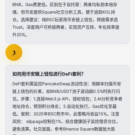
BNB，Gas费更低。区别在于自托管：两者均私钥本地存
储，但币安提供Square社交分析工具，便于追踪KOL持
仓。选择建议：纯BSC玩家用币安链上钱包，跨链需求选
Trust。深度用户可桥接两者，实现资产互转，年化效率提
升20%。
3
如何用币安链上钱包进行DeFi套利？
DeFi套利需监控PancakeSwap流动性池：用脚本扫描币安
链上钱包的价差，如BNB/USDT池子波动超0.5%时执行闪
兑。步骤：1.连接Web3.js API，授权钱包；2.AI分析竞争者
地址持仓，预测积分排名；3.自动化执行，Gas优化至最
低。案例：2025年BSC熊市中，此策略月收益15%。注意
风险： slippage控制在1%，结合健康因子监控借贷仓位，
避免清算。社交层面，参考Binance Square数据放大胜