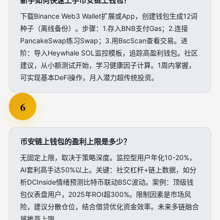
新手如何快速上手币安链上钱包？
下载Binance Web3 Wallet扩展或App，创建钱包生成12词
种子（离线备份）。步骤：1.存入BNB支付Gas；2.连接
PancakeSwap练习Swap；3.用BscScan查看交易。进
阶：导入Heywhale SOL监控模板，追踪高盈利钱包。社区
建议，从小额测试开始，学习健康因子计算。1周内掌握，
可实现基本DeFi操作，月入潜力超传统投资。
6
币安链上钱包的盈利上限是多少？
无固定上限，取决于策略深度。监控型用户年化10-20%，
AI套利高手达50%以上。关键：社交杠杆+链上数据，如分
析DCInside情绪预测比特币联动BSC波动。案例：顶级钱
包仪表盘用户，2025年ROI超300%。限制因素是市场风
险，建议分散仓位，结合借贷优化资金效率。未来多链融合
将推高上限。