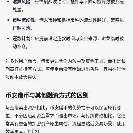
清算风险
：行情剧烈波动时，抵押率下降可能导致被系统
处置。
币种流动性
：借入币种和抵押币种的流动性越好，策略执
行越灵活。
还款计划
：应提前设定还款时间与资金来源，避免临时被
动补仓。
对多数用户而言，借币更适合作为短中期资金工具，而不是长
期高杠杆持有方式。若使用前没有明确退出条件，容易在行情
波动中放大损失。
币安借币与其他融资方式的区别
与直接卖出资产相比，
币安借币
的优势在于可以保留原有仓
位，不必因短期资金需求而退出市场。与传统贷款相比，它通
常具有更强的加密资产原生属性，流程更贴近交易场景，使用
效率更高。[2][3]