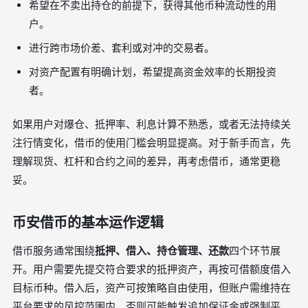
希望在不卖出持仓的前提下，获得其他币种流动性的用
户。
进行跨市场价差、套利或对冲的交易者。
对资产配置有明确计划，希望提高资金效率的长期投资
者。
如果用户对爆仓、抵押率、利息计算不熟悉，或者无法持续关
注行情变化，借币的使用门槛会明显提高。对于新手而言，先
理解现货、杠杆和合约之间的差异，再考虑借币，通常更稳
妥。
币安借币的基本运作逻辑
借币服务通常围绕
抵押、借入、持仓管理、还款
四个环节展
开。用户需要先提交符合要求的抵押资产，再按可借额度借入
目标币种。借入后，资产可按策略自由使用，但账户需维持在
平台要求的风控范围内，否则可能触发追加保证金或强制平