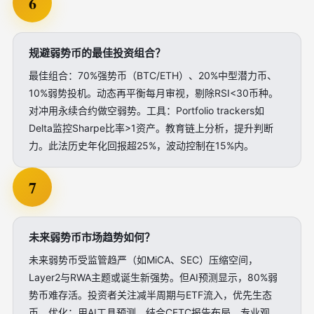
6
规避弱势币的最佳投资组合？
最佳组合：70%强势币（BTC/ETH）、20%中型潜力币、
10%弱势投机。动态再平衡每月审视，剔除RSI<30币种。
对冲用永续合约做空弱势。工具：Portfolio trackers如
Delta监控Sharpe比率>1资产。教育链上分析，提升判断
力。此法历史年化回报超25%，波动控制在15%内。
7
未来弱势币市场趋势如何？
未来弱势币受监管趋严（如MiCA、SEC）压缩空间，
Layer2与RWA主题或诞生新强势。但AI预测显示，80%弱
势币难存活。投资者关注减半周期与ETF流入，优先生态
币。优化：用AI工具预测，结合CFTC报告布局。专业观