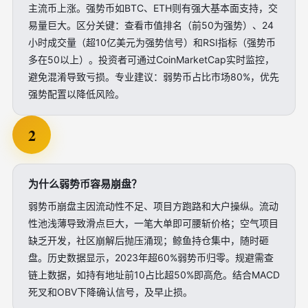
主流币上涨。强势币如BTC、ETH则有强大基本面支持，交
易量巨大。区分关键：查看市值排名（前50为强势）、24
小时成交量（超10亿美元为强势信号）和RSI指标（强势币
多在50以上）。投资者可通过CoinMarketCap实时监控，
避免混淆导致亏损。专业建议：弱势币占比市场80%，优先
强势配置以降低风险。
2
为什么弱势币容易崩盘？
弱势币崩盘主因流动性不足、项目方跑路和大户操纵。流动
性池浅薄导致滑点巨大，一笔大单即可腰斩价格；空气项目
缺乏开发，社区崩解后抛压涌现；鲸鱼持仓集中，随时砸
盘。历史数据显示，2023年超60%弱势币归零。规避需查
链上数据，如持有地址前10占比超50%即高危。结合MACD
死叉和OBV下降确认信号，及早止损。