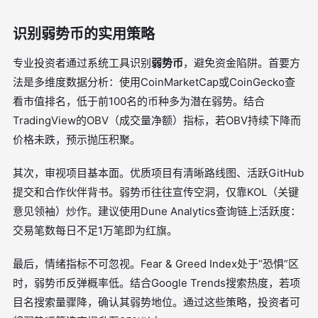
识别弱势币的实用策略
专业投资者通过系统工具识别
弱势币
，避免资金陷阱。首要方
法是多维度数据分析：使用CoinMarketCap或CoinGecko查
看市值排名，低于前100名的币种多为潜在弱势。结合
TradingView的OBV（成交量净额）指标，若OBV持续下降而
价格未跌，预示抛压积聚。
其次，审视项目基本面。优质项目有清晰路线图、活跃GitHub
提交和合作伙伴背书。弱势币往往宣传空洞，仅靠KOL（关键
意见领袖）炒作。建议使用Dune Analytics查询链上活跃度：
交易笔数每日不足1万笔即为红旗。
最后，情绪指标不可忽视。Fear & Greed Index处于“恐惧”区
时，弱势币反弹概率低。结合Google Trends搜索热度，若项
目名搜索量骤降，确认其弱势地位。通过这些策略，投资者可