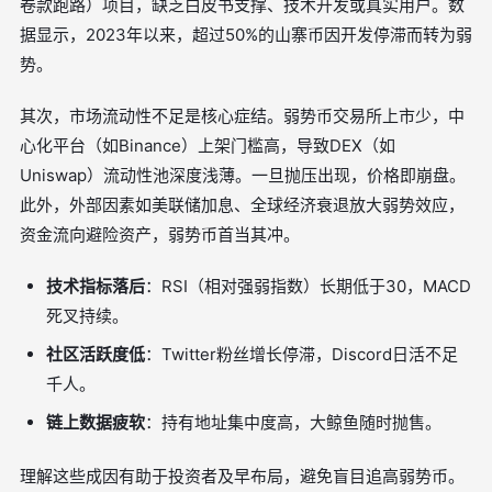
卷款跑路）项目，缺乏白皮书支撑、技术开发或真实用户。数
据显示，2023年以来，超过50%的山寨币因开发停滞而转为弱
势。
其次，市场流动性不足是核心症结。弱势币交易所上市少，中
心化平台（如Binance）上架门槛高，导致DEX（如
Uniswap）流动性池深度浅薄。一旦抛压出现，价格即崩盘。
此外，外部因素如美联储加息、全球经济衰退放大弱势效应，
资金流向避险资产，弱势币首当其冲。
技术指标落后
：RSI（相对强弱指数）长期低于30，MACD
死叉持续。
社区活跃度低
：Twitter粉丝增长停滞，Discord日活不足
千人。
链上数据疲软
：持有地址集中度高，大鲸鱼随时抛售。
理解这些成因有助于投资者及早布局，避免盲目追高弱势币。