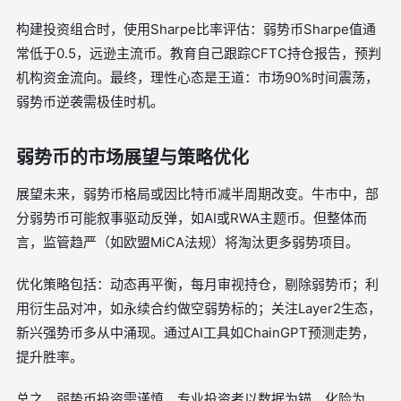
构建投资组合时，使用Sharpe比率评估：弱势币Sharpe值通
常低于0.5，远逊主流币。教育自己跟踪CFTC持仓报告，预判
机构资金流向。最终，理性心态是王道：市场90%时间震荡，
弱势币逆袭需极佳时机。
弱势币的市场展望与策略优化
展望未来，弱势币格局或因比特币减半周期改变。牛市中，部
分弱势币可能叙事驱动反弹，如AI或RWA主题币。但整体而
言，监管趋严（如欧盟MiCA法规）将淘汰更多弱势项目。
优化策略包括：动态再平衡，每月审视持仓，剔除弱势币；利
用衍生品对冲，如永续合约做空弱势标的；关注Layer2生态，
新兴强势币多从中涌现。通过AI工具如ChainGPT预测走势，
提升胜率。
总之，弱势币投资需谨慎，专业投资者以数据为锚，化险为