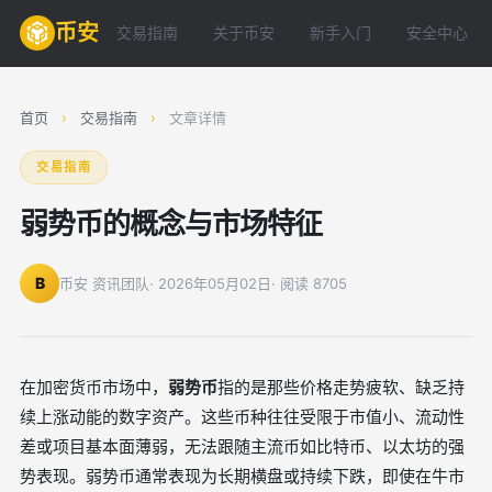
币安
交易指南
关于币安
新手入门
安全中心
首页
›
交易指南
›
文章详情
交易指南
弱势币的概念与市场特征
B
币安 资讯团队
· 2026年05月02日
· 阅读 8705
在加密货币市场中，
弱势币
指的是那些价格走势疲软、缺乏持
续上涨动能的数字资产。这些币种往往受限于市值小、流动性
差或项目基本面薄弱，无法跟随主流币如比特币、以太坊的强
势表现。弱势币通常表现为长期横盘或持续下跌，即使在牛市