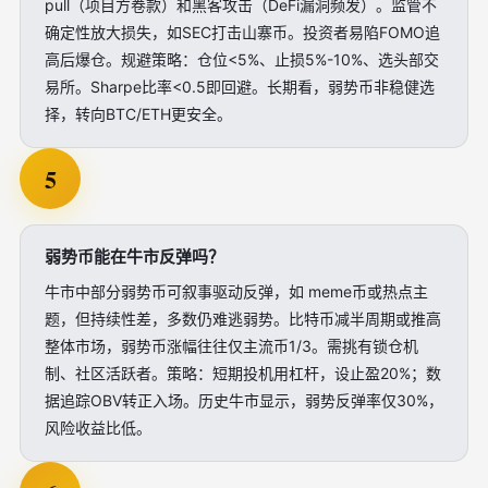
pull（项目方卷款）和黑客攻击（DeFi漏洞频发）。监管不
确定性放大损失，如SEC打击山寨币。投资者易陷FOMO追
高后爆仓。规避策略：仓位<5%、止损5%-10%、选头部交
易所。Sharpe比率<0.5即回避。长期看，弱势币非稳健选
择，转向BTC/ETH更安全。
5
弱势币能在牛市反弹吗？
牛市中部分弱势币可叙事驱动反弹，如 meme币或热点主
题，但持续性差，多数仍难逃弱势。比特币减半周期或推高
整体市场，弱势币涨幅往往仅主流币1/3。需挑有锁仓机
制、社区活跃者。策略：短期投机用杠杆，设止盈20%；数
据追踪OBV转正入场。历史牛市显示，弱势反弹率仅30%，
风险收益比低。