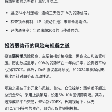
将弱势币筛选率提升至95%以上。
监控24小时涨幅：连续三天低于1%为弱势信号。
检查锁仓机制：LP（流动性池）未锁仓易滑点。
评估通胀率：年通胀超20%的币种难强势。
投资弱势币的风险与规避之道
投资
弱势币
风险极高，主要包括价格崩盘、黑客攻击和监管打
压。历史数据显示，90%的弱势币在一年内归零，投资者平均
亏损超70%。此外，DeFi协议漏洞频发，如2024年多起闪电
贷攻击针对弱势币流动性池。
规避之道在于多元化与风控。首先，仓位控制：弱势币不超过
总资金5%。采用止损策略，设定5%-10%回调即离场。其次，
选择成熟平台交易，避免新兴DEX。长期视角下，优先
BTC/ETH等强势资产，弱势币仅作短期投机。