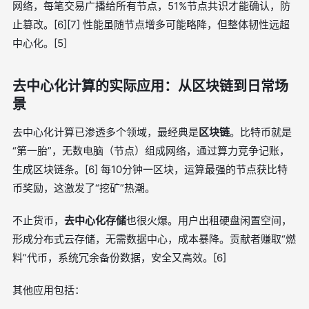
网络，每笔交易广播给所有节点，51%节点共识才能确认，防
止篡改。[6][7] 性能虽随节点增多可能略降，但整体韧性远超
中心化。[5]
去中心化计算的实际应用：从区块链到日常场
景
去中心化计算已渗透多个领域，最经典是
区块链
。比特币就是
“第一胎”，无数电脑（节点）组成网络，通过算力竞争记账，
生成区块链条。[6] 每10分钟一区块，运算最强的节点获比特
币奖励，这激发了“挖矿”热潮。
不止货币，
去中心化存储
也很火爆。用户出租硬盘闲置空间，
形成分布式云存储，无需数据中心，成本暴降。贡献者赚取“燃
料”代币，系统冗余备份数据，安全又高效。[6]
其他应用包括：