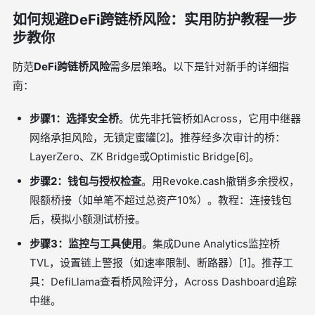
如何规避DeFi跨链桥风险：实用防护教程一步
步教你
防范
DeFi跨链桥风险
需多层策略。以下是针对新手的详细指
南：
步骤1：选择安全桥
。优先非托管桥如Across，它用中继器
网络承担风险，无锁定蜜罐[2]。推荐经多次审计的桥：
LayerZero、ZK Bridge或Optimistic Bridge[6]。
步骤2：钱包与授权检查
。用Revoke.cash撤销多余授权，
限额桥接（如单笔不超过总资产10%）。教程：连接钱包
后，模拟小额测试桥接。
步骤3：监控与工具使用
。集成Dune Analytics监控桥
TVL，设置链上警报（如速率限制、断路器）[1]。推荐工
具：DefiLlama查看桥风险评分，Across Dashboard追踪
中继。