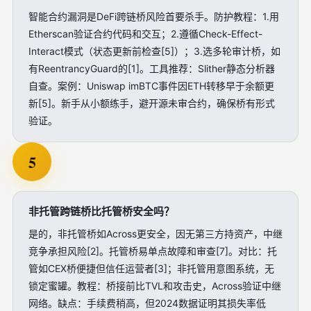
智能合约漏洞是DeFi跨链桥风险首要杀手。防护教程：1.用
Etherscan验证合约代码和交互；2.遵循Check-Effect-
Interact模式（状态更新前检查[5]）；3.选多轮审计桥，如
有ReentrancyGuard的[1]。工具推荐：Slither静态分析器
自查。案例：Uniswap imBTC事件因ETH转移早于余额更
新[5]。新手从小额练手，避开源未审合约，确保桥有形式
验证。
5
非托管跨链桥比托管桥安全吗？
是的，非托管桥如Across更安全，因无第三方持资产，中继
竞争承担风险[2]。托管桥易单点故障和审查[7]。对比：托
管如CEX桥便捷但信任运营者[3]；非托管用意图系统，无
锁定蜜罐。教程：桥接前比TVL和攻击史，Across验证中继
网络。缺点：手续费稍高，但2024数据证明其损失率低