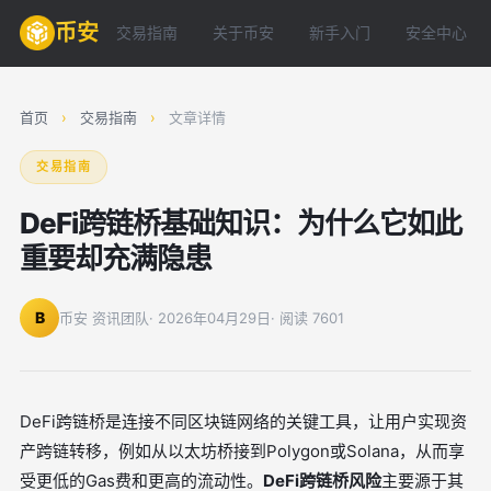
币安
交易指南
关于币安
新手入门
安全中心
首页
›
交易指南
›
文章详情
交易指南
DeFi跨链桥基础知识：为什么它如此
重要却充满隐患
B
币安 资讯团队
· 2026年04月29日
· 阅读 7601
DeFi跨链桥是连接不同区块链网络的关键工具，让用户实现资
产跨链转移，例如从以太坊桥接到Polygon或Solana，从而享
受更低的Gas费和更高的流动性。
DeFi跨链桥风险
主要源于其