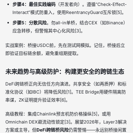
步骤4：最佳实践编码
（开发者向）。遵循“Check-Effect-
Interact”模式防重入，使用ReentrancyGuard互斥锁[5]。
步骤5：分散风险
。勿all-in单桥，结合CEX（如Binance）
应急转移，但警惕其中心化风险[3]。
实战案例：桥接USDC前，先在测试网模拟。记住，桥接后立
即验证目标链余额，避免重组期提取。
未来趋势与高级防护：构建更安全的跨链生态
DeFi跨链桥正向无信任方向演进。共享安全（如再质押）和标
准化协议（如IBC）将降低风险[1]。TEE Bridge用硬件隔离防
串谋，ZK证明提升验证效率[6]。
高级教程：集成Chainlink预言机防价格操纵[5]，或用
Omnichain DEX避流动性锁定[3]。展望2026年，Layer3解决
方案或主导，但
DeFi跨链桥风险
仍需警惕——永远别桥接闲置