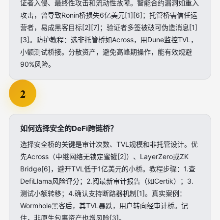
证者入侵、最终性攻击和流动性故障。智能合约漏洞如重入
攻击，曾导致Ronin桥损失6亿美元[1][6]；托管桥需信任运
营者，易成黑客目标[2][7]；验证者多签被破可伪造消息[1]
[3]。防护教程：选非托管桥如Across，用Dune监控TVL，
小额测试桥接。分散资产，避免高峰期操作，能有效规避
90%风险。
2
如何选择安全的DeFi跨链桥？
选择安全桥的关键是审计次数、TVL规模和非托管设计。优
先Across（中继网络无锁定蜜罐[2]）、LayerZero或ZK
Bridge[6]，避开TVL低于1亿美元的小桥。教程步骤：1.查
DefiLlama风险评分；2.阅最新审计报告（如Certik）；3.
测试小额转移；4.确认支持断路器机制[1]。真实案例：
Wormhole黑客后，其TVL暴跌，用户转向经审计桥。记
住，非原生包裹资产也增风险[3]。