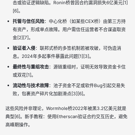
击或验证逻辑缺陷。Ronin桥曾因合约漏洞损失6亿美元[1]
[6]。
托管与信任风险
：中心化桥（如某些CEX桥）由第三方持
有资产，形成单点故障。用户需信任运营者不合谋盗取资
金[2][7]。
验证者入侵
：联邦式桥的多签机制若被攻破，可伪造消
息。2024年多起事件暴露此问题[1][3]。
最终性与重组攻击
：源链重组时，证明无效导致资金卡住
或双花[1]。
流动性与技术故障
：池子资金不足或软件Bug引起交易失
败，包裹资产碎片化加剧滑点[3][6]。
这些风险并非理论，Wormhole桥2022年被黑3.2亿美元就是
典型[6]。新手教程：使用Etherscan验证合约交互历史，避免
高峰期操作。