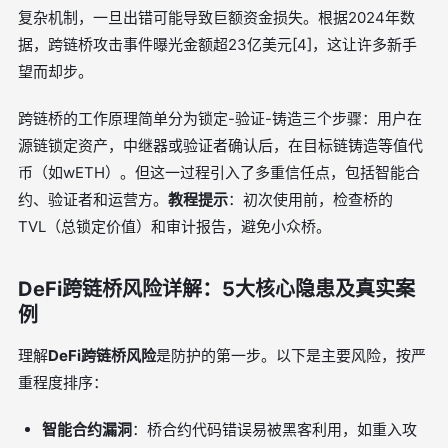
复杂机制，一旦出错可能导致巨额资金损失。根据2024年数
据，跨链桥攻击事件曝光金额超23亿美元[4]，这让许多新手
望而却步。
跨链桥的工作原理简单分为锁定-验证-铸造三个步骤：用户在
源链锁定资产，中继器或验证者确认后，在目标链铸造等值代
币（如wETH）。但这一过程引入了多重信任点，包括智能合
约、验证者和运营方。
教程提示
：初次使用前，检查桥的
TVL（总锁定价值）和审计报告，避免小众桥。
DeFi跨链桥风险详解：5大核心隐患及真实案
例
理解
DeFi跨链桥风险
是防护的第一步。以下是主要风险，按严
重程度排序：
智能合约漏洞
：桥合约代码错误易被黑客利用，如重入攻