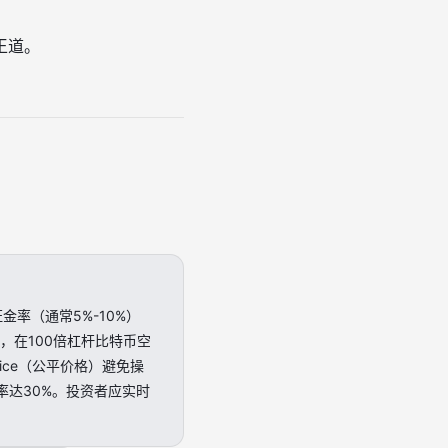
王道。
率（通常5%-10%）
例，在100倍杠杆比特币空
Price（公平价格）避免操
率达30%。投资者应实时