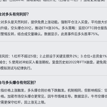
仓对多头有何利好？
对多头是天然利好，提供免费上涨动能。强制平仓注入买盘，平均放大价格5
升级，空头爆仓20亿，推动ETH涨30%。多头策略：监控CFTC持仓报
需警惕反转，结合成交量确认。数据显示，此类事件后多头胜率75%。
？
控：1.杠杆不超过5倍；2.止损设于关键支撑外2%；3.仓位<总资金1%
%减仓；5.使用对冲如买入看涨期权。复盘历史如2022年FTX崩盘，避免
于模拟测试与纪律执行。
仓与多头爆仓有何区别？
仓指价格上涨触发，多头爆仓则价格下跌触发。机制相同，但影响相反：
价格。加密市场空头爆仓更常见，因牛市情绪主导。数据显示，牛市空爆仓:
空需更保守杠杆，因上涨无上限。