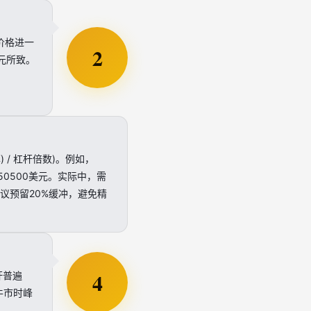
价格进一
2
美元所致。
) / 杠杆倍数)。例如，
50500美元。实际中，需
建议预留20%缓冲，避免精
4
杆普遍
转牛市时峰