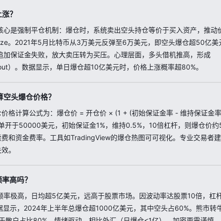
上涨？
核心是强制平仓机制：爆仓时，系统卖出空头持仓等价于买入资产，推动
queeze。2021年5月比特币从3万美元反弹至6万美元，即空头爆仓超50亿
追加保证金失败，放大卖压转为买压。心理层面，多头借机推高，形成
ssing out）。数据显示，单日爆仓超10亿美元时，价格上涨概率超80%。
算空头爆仓价格？
价格计算公式为：爆仓价 = 开仓价 × (1 + (初始保证金率 - 维持保证金率
空单开于50000美元，初始保证金1%，维持0.5%，10倍杠杆，则爆仓价约
费和资金费率。工具如TradingView的爆仓热图可可视化。专业交易者
失效。
频率高吗？
频率极高，日均超5亿美元，远高于股票市场。因波动率达股票10倍，杠
ass数据显示，2024年上半年总爆仓超1000亿美元，其中空头占60%。熊市
于散户占比80%、情绪驱动。相比外汇（日爆仓<1亿），加密更需谨慎。