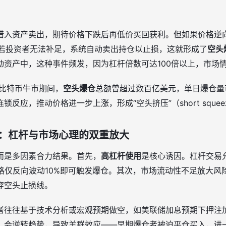
借入资产卖出，期待价格下跌后再低价买回获利。但如果价格逆
ll）。若投资者无法补足，系统自动卖出持仓以止损，这就形成了
空头
动资产中，这种事件频发，因为杠杆倍数可达100倍以上，市场
年比特币牛市期间，
空头爆仓
总额曾超过数百亿美元，单日爆仓量
反应，推动价格进一步上涨，形成“空头挤压”（short squee
：杠杆与市场心理的双重放大
而是多因素合力结果。首先，
高杠杆使用
是核心诱因。杠杆交易
价格仅反向波动10%即可触发爆仓。其次，市场流动性不足放大风
穿空头止损线。
者往往基于技术分析或宏观预期做空，如美联储加息预期下押注
）会逆转趋势，导致羊群效应——早期爆仓者被迫平仓买入，进