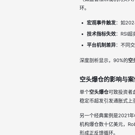
环。
宏观事件触发
：如20
技术指标失效
：RSI
平台机制差异
：不同交易
深度剖析显示，90%的
空
空头爆仓的影响与案
单个
空头爆仓
可致投资者血
稳定币超发引发通胀式上涨
另一个经典案例是2021年
机构爆仓数十亿美元，Ro
形成正反馈循环。