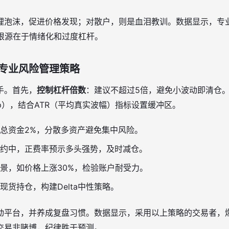
理泡沫，促进价格发现；对散户，则是血泪教训。数据显示，专
，根源在于情绪化和过度杠杆。
专业风险管理策略
手。首先，
控制杠杆倍数
：建议不超过5倍，避免小波动即清仓
 stop），结合ATR（平均真实波幅）指标设置缓冲区。
总资金2%，分散多资产避免集中风险。
约中，正费率预示多头强势，及时减仓。
景，如价格上涨30%，检验账户耐受力。
现货持仓，构建Delta中性策略。
动平台，并养成复盘习惯。数据显示，采用以上策略的交易者，
交易非赌博，纪律胜于预测。