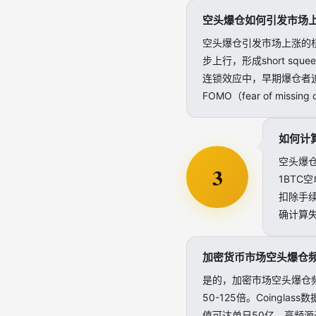
空头爆仓如何引发市场
空头爆仓引发市场上涨的
步上行，形成short s
连锁效应中，早期爆仓者
FOMO（fear of mi
如何计
空头爆仓
3
1BTC
扣除手续
确计算
加密货币市场空头爆仓
是的，加密市场空头爆仓
50-125倍。Coingl
值可达单日50亿。高频源