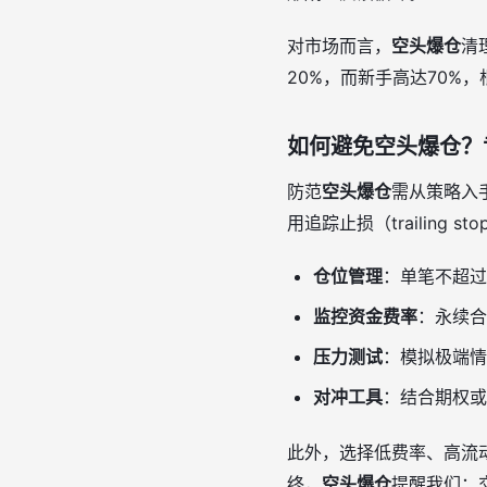
对市场而言，
空头爆仓
清
20%，而新手高达70%
如何避免空头爆仓？
防范
空头爆仓
需从策略入
用追踪止损（trailing
仓位管理
：单笔不超过
监控资金费率
：永续合
压力测试
：模拟极端情
对冲工具
：结合期权或
此外，选择低费率、高流
终，
空头爆仓
提醒我们：