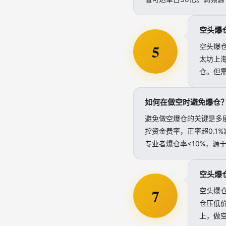
空头爆
5
空头爆仓
太坊上海
仓。但
如何在做空时避免爆仓
避免做空爆仓的关键是多层风
控资金费率，正率超0.1
专业者爆仓率<10%，源
空头爆
7
空头爆
仓压低
上，做