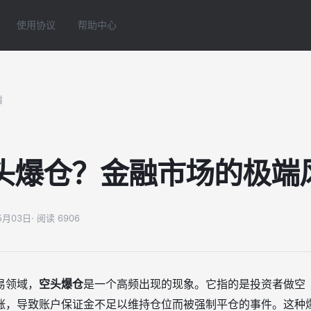
使用协议
帮助中心
情
头爆仓？金融市场的极端
05月03日
· 阅读 6906
易领域，
空头爆仓
是一个高频出现的现象。它指的是投资者做空
涨，导致账户保证金不足以维持仓位而被强制平仓的事件。这种