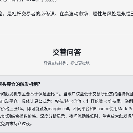
仓
，是杠杆交易者的必修课。在高波动市场，理性与风控是永恒
交替问答
奇偶交错排列，视觉更松弛
空头爆仓的触发机制？
仓的触发机制主要基于保证金比率。当账户权益低于交易所设定的维持保证金
自动平仓。具体计算公式为：权益/持仓价值 × 杠杆倍数 < 维持率。举
格上涨1%，即可能触发margin call。不同平台如Binance使用Mark 
ybit则结合指数价格。深度分析显示，夜间流动性低时，滑点放大触发概
避免周末持仓过夜。