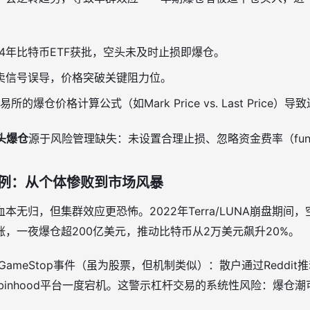
24年比特币ETF获批，空头未及时止损即爆仓。
超卖信号误导，价格突破关键阻力位。
所的爆仓价格计算公式（如Mark Price vs. Last Price）
头爆仓
源于风险管理缺失：未设置合理止损、忽略资金费率（fundi
例：从个体惨败到市场风暴
本无归，但集群效应更恐怖。2022年Terra/LUNA崩盘期间
，一夜爆仓超200亿美元，推动比特币从2万美元飙升20%。
GameStop事件（虽为股票，但机制类似）：散户通过Reddi
binhood平台一度宕机。这警示杠杆交易的系统性风险：爆仓