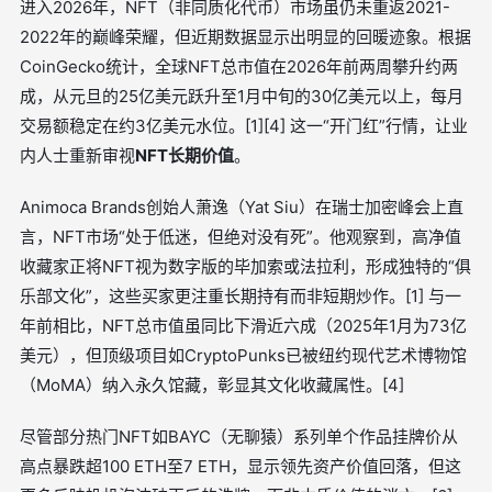
进入2026年，NFT（非同质化代币）市场虽仍未重返2021-
2022年的巅峰荣耀，但近期数据显示出明显的回暖迹象。根据
CoinGecko统计，全球NFT总市值在2026年前两周攀升约两
成，从元旦的25亿美元跃升至1月中旬的30亿美元以上，每月
交易额稳定在约3亿美元水位。[1][4] 这一“开门红”行情，让业
内人士重新审视
NFT长期价值
。
Animoca Brands创始人萧逸（Yat Siu）在瑞士加密峰会上直
言，NFT市场“处于低迷，但绝对没有死”。他观察到，高净值
收藏家正将NFT视为数字版的毕加索或法拉利，形成独特的“俱
乐部文化”，这些买家更注重长期持有而非短期炒作。[1] 与一
年前相比，NFT总市值虽同比下滑近六成（2025年1月为73亿
美元），但顶级项目如CryptoPunks已被纽约现代艺术博物馆
（MoMA）纳入永久馆藏，彰显其文化收藏属性。[4]
尽管部分热门NFT如BAYC（无聊猿）系列单个作品挂牌价从
高点暴跌超100 ETH至7 ETH，显示领先资产价值回落，但这