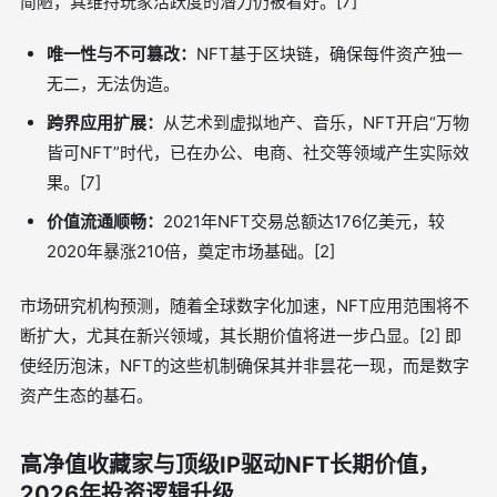
简陋，其维持玩家活跃度的潜力仍被看好。[7]
唯一性与不可篡改：
NFT基于区块链，确保每件资产独一
无二，无法伪造。
跨界应用扩展：
从艺术到虚拟地产、音乐，NFT开启“万物
皆可NFT”时代，已在办公、电商、社交等领域产生实际效
果。[7]
价值流通顺畅：
2021年NFT交易总额达176亿美元，较
2020年暴涨210倍，奠定市场基础。[2]
市场研究机构预测，随着全球数字化加速，NFT应用范围将不
断扩大，尤其在新兴领域，其长期价值将进一步凸显。[2] 即
使经历泡沫，NFT的这些机制确保其并非昙花一现，而是数字
资产生态的基石。
高净值收藏家与顶级IP驱动NFT长期价值，
2026年投资逻辑升级