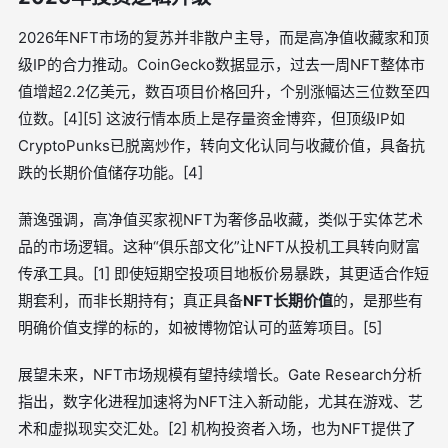
2026年NFT市场的复苏并非散户主导，而是高净值收藏家和顶
级IP的合力推动。CoinGecko数据显示，过去一周NFT整体市
值增超2.2亿美元，数百项目价格回升，个别涨幅达三位数至四
位数。[4][5] 这波行情本质上是存量资金博弈，但顶级IP如
CryptoPunks已脱离炒作，转向文化认同与收藏价值，具备抗
跌的长期价值储存功能。[4]
萧逸强调，高净值买家视NFT为奢侈品收藏，类似于实体艺术
品的市场逻辑。这种“俱乐部文化”让NFT从投机工具转向财富
传承工具。[1] 即使短期空投项目地板价易暴跌，其更适合作短
期套利，而非长期持有；真正具备
NFT长期价值
的，是那些有
明确价值支撑的标的，如被博物馆认可的蓝筹项目。[5]
展望未来，NFT市场规模有望持续增长。Gate Research分析
指出，数字化进程加速将为NFT注入新动能，尤其在游戏、艺
术和虚拟现实交汇处。[2] 机构投资者入场，也为NFT提供了