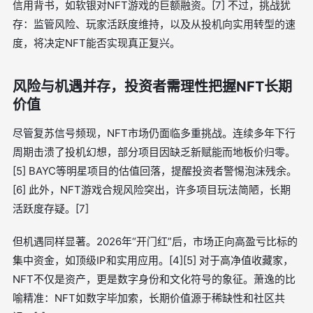
信用背书，如软银对NFT游戏的巨额融资。[7] 不过，挑战犹
存：监管风险、玩家活跃度维持，以及从投机向实用转型的速
度，将决定NFT能否实现真正复兴。
风险与机遇并存，投资者需理性把握NFT长期
价值
尽管复苏信号频现，NFT市场仍面临多重挑战。连续多年下行
周期击溃了投机幻想，部分项目因缺乏新赋能而地板价归零。
[5] BAYC等明星项目的估值回落，提醒投资者警惕泡沫残余。
[6] 此外，NFT游戏合规风险突出，许多项目玩法简陋，长期
活跃度存疑。[7]
但机遇同样显著。2026年“开门红”后，市场正向高盈亏比标的
集中资金，如顶级IP和实用应用。[4][5] 对于高净值收藏家，
NFT不仅是资产，更是数字身份和文化符号的象征。萧逸的比
喻精准：NFT如数字毕加索，长期价值源于稀缺性和社区共