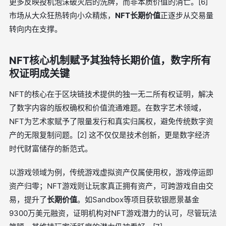
更多反映投机泡沫破灭后的洗牌，而非本质价值的消亡。[6]
市场从大众狂热转向小众精炼，
NFT长期价值
正逐步从交易量
转向内在支撑。
NFT核心机制赋予其独特长期价值，数字所有
权证明成关键
NFT的核心在于区块链技术提供的独一无二所有权证明，解决
了数字内容的版权确权和价值流通难题。在数字艺术领域，
NFT为艺术家赋予了限量发行和真实归属权，避免传统数字资
产的无限复制问题。[2] 这不仅仅是技术创新，更是数字经济
时代财富储存的新范式。
以游戏领域为例，传统游戏虚拟资产仅属使用权，游戏停运即
资产归零；NFT游戏则让玩家真正拥有资产，可跨游戏自由交
易，提升了
长期价值
。如Sandbox等项目获软银愿景基金
9300万美元融资，证明机构对NFT游戏潜力的认可，尽管玩法