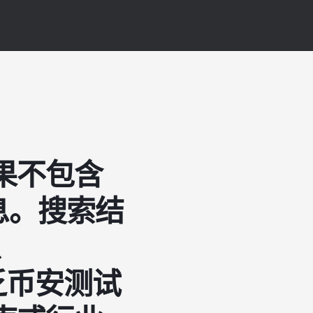
果不包含
息。搜索结
、
缺乏币安测试