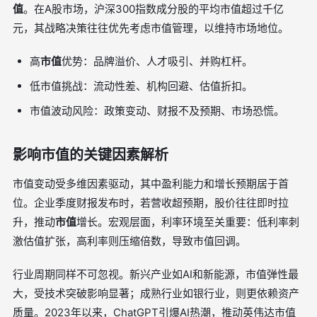
值
。在A股市场，沪深300指数成分股的平均市值超过千亿
元，其战略决策往往优先考虑市值管理，以维持市场地位。
高
市值
优势：品牌溢价、人才吸引、并购杠杆。
低市值挑战：流动性差、机构回避、估值折扣。
市值波动风险：政策变动、财报不及预期、市场恐慌。
影响市值的关键因素解析
市值变动受多维因素驱动，其中盈利能力和增长预期居于首
位。企业季度财报发布时，若营收超预期，股价往往即时拉
升，推动
市值
增长。宏观层面，利率环境至关重要：低利率刺
激估值扩张，高利率则压缩倍数，导致市值回调。
行业周期同样不可忽视。新兴产业如AI和新能源，市值弹性最
大，受技术突破影响显著；成熟行业如银行业，则更依赖资产
质量。2023年以来，ChatGPT引爆AI热潮，推动英伟达市值