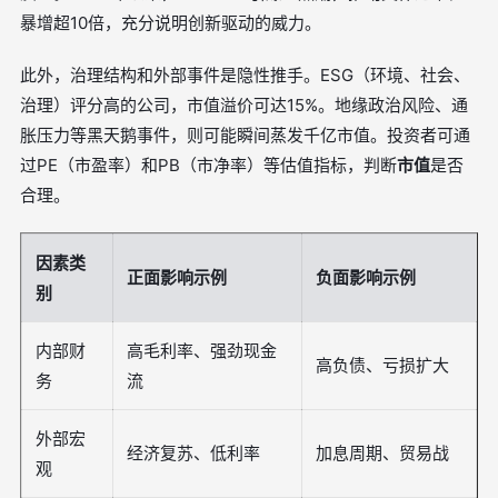
暴增超10倍，充分说明创新驱动的威力。
此外，治理结构和外部事件是隐性推手。ESG（环境、社会、
治理）评分高的公司，市值溢价可达15%。地缘政治风险、通
胀压力等黑天鹅事件，则可能瞬间蒸发千亿市值。投资者可通
过PE（市盈率）和PB（市净率）等估值指标，判断
市值
是否
合理。
因素类
正面影响示例
负面影响示例
别
内部财
高毛利率、强劲现金
高负债、亏损扩大
务
流
外部宏
经济复苏、低利率
加息周期、贸易战
观