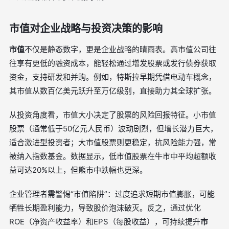
市值对企业战略与投资决策的影响
市值
不仅是静态数字，更是企业战略的晴雨表。高市值公司往
往享有更低的融资成本，能轻松通过增发股票或发行债券获取
资金，支持研发和并购。例如，特斯拉早期凭借电动车概念，
其市值从数百亿美元跃升至万亿级别，直接助力其全球扩张。
从投资角度看，市值大小决定了股票的风险回报特征。小市值
股票（通常低于50亿元人民币）波动剧烈，但增长潜力巨大，
适合激进型投资者；大市值股票则更稳定，抗风险能力强，常
被纳入指数基金。数据显示，低市值股票在牛市中平均超额收
益可达20%以上，但熊市中跌幅也更深。
企业管理者需警惕“市值陷阱”：过度追求短期市值膨胀，可能
牺牲长期盈利能力，导致股价泡沫破灭。反之，通过优化
ROE（净资产收益率）和EPS（每股收益），可持续提升
市