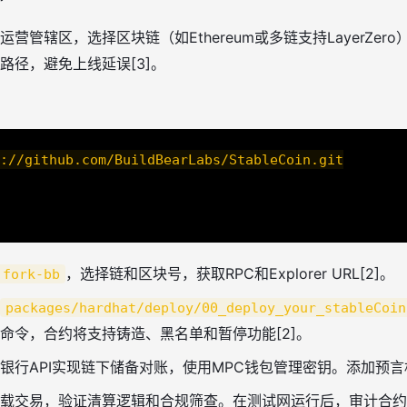
运营管辖区，选择区块链（如Ethereum或多链支持LayerZero
路径，避免上线延误[3]。
://github.com/BuildBearLabs/StableCoin.git

，选择链和区块号，获取RPC和Explorer URL[2]。
 fork-bb
packages/hardhat/deploy/00_deploy_your_stableCoin
命令，合约将支持铸造、黑名单和暂停功能[2]。
银行API实现链下储备对账，使用MPC钱包管理密钥。添加预言机监
载交易，验证清算逻辑和合规筛查。在测试网运行后，审计合约