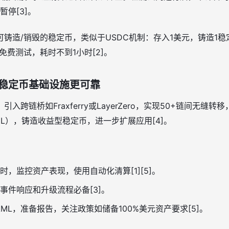
停[3]。
铸造/销毁的稳定币，类似于USDC机制：存入1美元，铸造1
免费测试，耗时不到1小时[2]。
稳定币基础设施更可靠
跨链桥如Fraxferry或LayerZero，实现50+链间无缝转
DL），铸造收益型稳定币，进一步扩展应用[4]。
时，监控资产表现，使用自动化清算[1][5]。
事件响应和升级流程必备[3]。
AML，准备报告，关注政策如储备100%美元资产要求[5]。