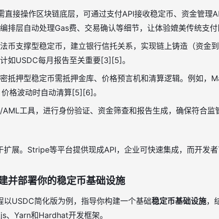
需直接操作区块链底层，可通过支付API接收稳定币、资金管理A
编排层自动处理Gas费、交易确认等细节，让体验媲美传统支付[
法币支撑型稳定币，建立银行信托关系，实现链上铸造（资金到
如USDC每月报告至关重要[3][5]。
密抵押型稳定币需抵押金库、价格预言机和清算逻辑。例如，Mak
价格波动时自动清算[5][6]。
C/AML工具，进行身份验证、资金筛查和报告生成，确保符合监管如
扩展。Stripe等平台提供现成API，企业可快速集成，而开发者
建并部署你的稳定币基础设施
程以USDC简化版为例，指导你构建一个基础
稳定币基础设施
，结
.js、Yarn和Hardhat开发框架。