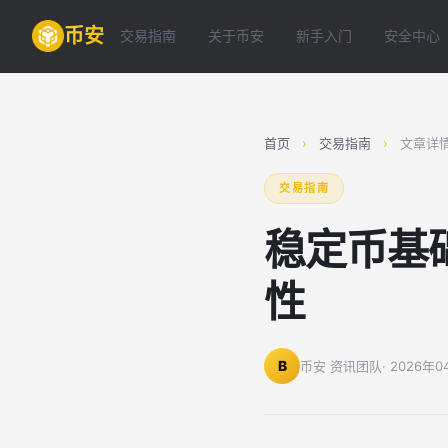
币安
交易指南
关于币安
新手入门
安全中心
首页
›
交易指南
›
文章详
交易指南
稳定币基
性
B
币安 资讯团队
· 2026年0