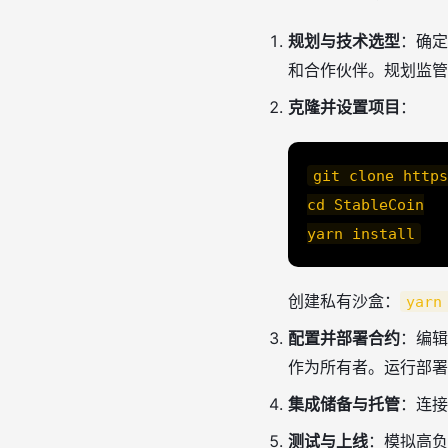
规划与技术选型
：确定
和合作伙伴。规划监管
克隆并设置项目
：
git clone https
cd StableCoin

yarn install
创建私有沙盒：
yarn
配置并部署合约
：编辑
作为所有者。运行部署
集成储备与托管
：连接
测试与上线
：模拟高负