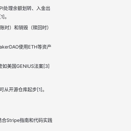
PI处理余额划转、入金出
1]。
账时）和销毁（赎回时）
erDAO使用ETH等资产
美国GENIUS法案[3]
可从开源仓库起步[1]。
合Stripe指南和代码实践