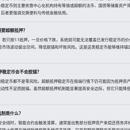
备稳定币则主要依靠中心化机构持有等值或超额的法币、国债等储备资产
，后者更强调兑换便利与传统金融信用。
需要超额抵押？
，若只按1:1抵押，一旦价格下跌，系统就可能无法覆盖已发行稳定币的价
给市场波动留出空间，降低脱锚和坏账风险。这是这类稳定币能够维持锚
押稳定币会不会脱锚？
何稳定币都不是零风险。超额抵押稳定币在极端行情下仍可能因为抵押资
流动性不足而脱锚。虽然超额抵押机制能显著提高安全边际，但它只能降
机制是什么？
安全线时，智能合约会触发清算，通常是出售部分抵押资产来偿还债务并
是防止抵押品继续贬值导致系统资不抵债。它是超额抵押稳定币稳定运行