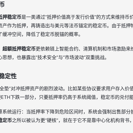
币
抵押稳定币
是一类通过“抵押价值高于发行价值”的方式来维持币
资产作为抵押，再铸造出与美元等法币锚定的稳定币。由于抵押
了缓冲空间，降低了稳定币脱锚的概率。
，
超额抵押稳定币
更依赖链上智能合约、清算机制和市场激励来
思想，也暴露出“技术安全”与“市场波动”双重挑战。
稳定性
全垫”对冲抵押资产的剧烈波动。比如某些协议要求用户存入价值1
使ETH下跌一部分，只要抵押率仍高于系统阈值，稳定币的兑付
算系统运行：当抵押率下降到危险区间时，系统会强制出售部分
稳定币
之所以被认为更“硬核”，就在于它不是靠中心化机构背书