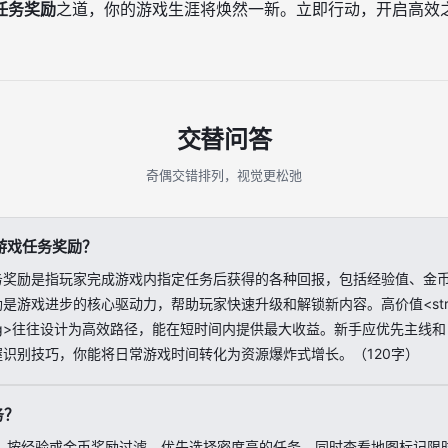
任务奖励
之道，你的游戏生涯将焕然一新。立即行动，开启高效
交替问答
奇偶交错排列，视觉更松弛
游戏任务奖励？
务奖励是指玩家完成游戏内指定任务后获得的各种回报，包括经验值、金
是游戏进步的核心驱动力，帮助玩家快速升级和解锁新内容。高价值<str
rong>往往设计为高效路径，能在短时间内提供最大收益。新手应优先主线
握识别技巧，你能将日常游戏时间转化为资源爆炸式增长。（120字）
务？
，按经验或金币奖励过滤，优先选择密度高的任务。同时查看地图标记限