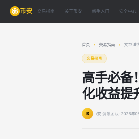
币安
交易指南
关于币安
新手入门
安全中心
首页
›
交易指南
›
文章详
交易指南
高手必备
化收益提
B
币安 资讯团队
· 2026年