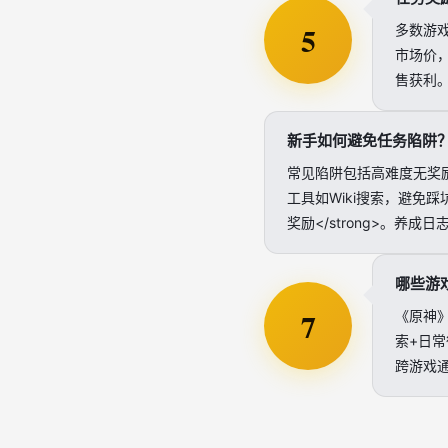
5
多数游戏
市场价
售获利
新手如何避免任务陷阱
常见陷阱包括高难度无奖
工具如Wiki搜索，避免
奖励</strong>。养
哪些游
7
《原神》
索+日
跨游戏通