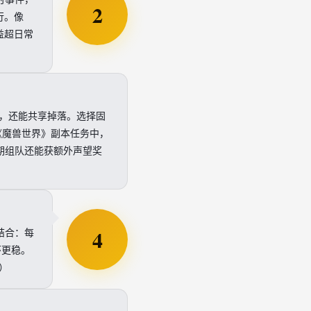
2
行。像
收益超日常
短时间，还能共享掉落。选择固
《魔兽世界》副本任务中，
期组队还能获额外声望奖
4
结合：每
环更稳。
）