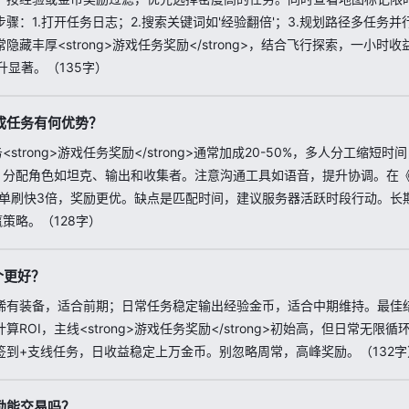
骤：1.打开任务日志；2.搜索关键词如'经验翻倍'；3.规划路径多任务并
藏丰厚<strong>游戏任务奖励</strong>，结合飞行探索，一小时
升显著。（135字）
成任务有何优势？
<strong>游戏任务奖励</strong>通常加成20-50%，多人分工缩
，分配角色如坦克、输出和收集者。注意沟通工具如语音，提升协调。在
比单刷快3倍，奖励更优。缺点是匹配时间，建议服务器活跃时段行动。长
策略。（128字）
个更好？
稀有装备，适合前期；日常任务稳定输出经验金币，适合中期维持。最佳
ROI，主线<strong>游戏任务奖励</strong>初始高，但日常无限循
签到+支线任务，日收益稳定上万金币。别忽略周常，高峰奖励。（132字
励能交易吗？