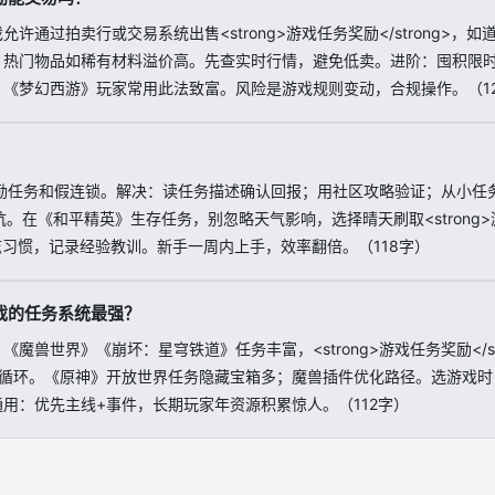
允许通过拍卖行或交易系统出售<strong>游戏任务奖励</strong>
，热门物品如稀有材料溢价高。先查实时行情，避免低卖。进阶：囤积限
。《梦幻西游》玩家常用此法致富。风险是游戏规则变动，合规操作。（1
？
励任务和假连锁。解决：读任务描述确认回报；用社区攻略验证；从小任
踩坑。在《和平精英》生存任务，别忽略天气影响，选择晴天刷取<strong
成日志习惯，记录经验教训。新手一周内上手，效率翻倍。（118字）
戏的任务系统最强？
《魔兽世界》《崩坏：星穹铁道》任务丰富，<strong>游戏任务奖励</s
常循环。《原神》开放世界任务隐藏宝箱多；魔兽插件优化路径。选游戏时，
用：优先主线+事件，长期玩家年资源积累惊人。（112字）