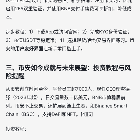
这些里程碑展示了币安的韧性。新手指南：注册币安时，优先
启用2FA双重验证，并使用BNB支付手续费可享折扣，降低成
本。
步步教程：1）下载App或访问官网；2）完成KYC身份验证；
3）充值USDT等稳定币；4）选择现货/合约交易界面练习。币
安的
用户友好界面
让新手零门槛上手。
三、币安如今成就与未来展望：投资教程与风
险提醒
从币安创立时间至今，平台员工超7000人，现任CEO理查德·
滕（2023年起），日交易量数十亿美元，BNB市值稳居前
列。币安不止交易，还扩展到链上生态，如Binance Smart
Chain（BSC），支持DeFi和NFT。[4][5]
投资教程：