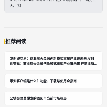
大。[5]
推荐阅读
发射即交易：商业航天金融创新模式重塑产业链未来 发射
即交易：商业航天金融创新模式重塑产业链未来 在商业航
天迅猛发展的时代，发射即交易作为一种新兴金融创新模
式，正深刻改变着航天产业的资金流动与风险管理机制。这
种模式将火箭发射与金融交易无缝融合，实现发射任务即时
币安客户端是什么？功能、下载与使用全指南
转化为可交易资产，推动产业链高效运转。本文将深入剖析
发射即交易的核心概念、应用实践及其对实体经济的深远影
响。
公链交易量爆发的原因与当前市场格局