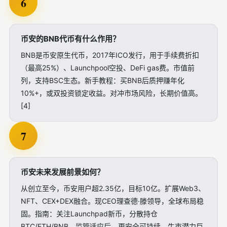
6
币安的BNB代币有什么作用？
BNB是币安原生代币，2017年ICO发行，用于手续费折扣
（最高25%）、Launchpool空投、DeFi gas费。市值前
列，支持BSC生态。新手教程：买BNB后质押赚年化
10%+，或双投资锁定收益。对冲市场风险，长期价值高。
[4]
7
币安未来发展前景如何？
从创立至今，币安用户超2.35亿，目标10亿。扩展Web3、
NFT、CEX+DEX融合。现CEO理查德·滕领导，全球布局稳
固。指南：关注Launchpad新币，分散持仓
BTC/ETH/BNB。监管适应后，更安全可持续，牛市潜力巨