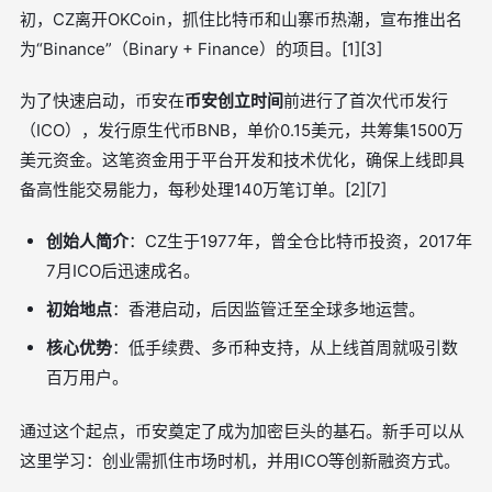
初，CZ离开OKCoin，抓住比特币和山寨币热潮，宣布推出名
为“Binance”（Binary + Finance）的项目。[1][3]
为了快速启动，币安在
币安创立时间
前进行了首次代币发行
（ICO），发行原生代币BNB，单价0.15美元，共筹集1500万
美元资金。这笔资金用于平台开发和技术优化，确保上线即具
备高性能交易能力，每秒处理140万笔订单。[2][7]
创始人简介
：CZ生于1977年，曾全仓比特币投资，2017年
7月ICO后迅速成名。
初始地点
：香港启动，后因监管迁至全球多地运营。
核心优势
：低手续费、多币种支持，从上线首周就吸引数
百万用户。
通过这个起点，币安奠定了成为加密巨头的基石。新手可以从
这里学习：创业需抓住市场时机，并用ICO等创新融资方式。