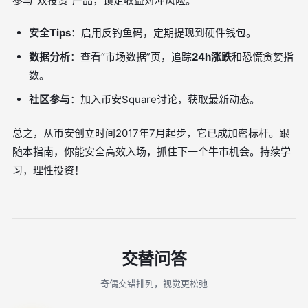
参与“双投资”产品，锁定收益对冲风险。
安全Tips
：启用反钓鱼码，定期提现到硬件钱包。
数据分析
：查看“市场数据”页，追踪
24h涨跌
和恐慌贪婪指
数。
社区参与
：加入币安Square讨论，获取最新动态。
总之，从币安创立时间2017年7月起步，它已成加密标杆。跟
随本指南，你能安全高效入场，抓住下一个牛市机会。持续学
习，理性投资！
交替问答
奇偶交错排列，视觉更松弛